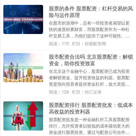
理解证券....
股票的条件 股票配资：杠杆交易的风
险与运作原理
在股市的浪潮中，总有一些投资者渴望以更
快的速度积累财富，而股票配资作为一种杠
杆交易工具，为他们提供了这种可能性。然
而，杠杆如同一把双刃剑，既能放大收益，
阅读：
170
栏目：
炒股配资网
也能加剧....
股市配资合法吗 北京股票配资：解锁
资金，助你投资致富
在北京这个金融中心，股票配资已成为投资
者解锁资金、提升投资收益的利器。股票配
资是指向投资者提供资金杠杆，放大其投资
能力的一种融资方式。 股票配资是一种融资
阅读：
129
栏目：
恒汇证券
方式，....
股票配资排行 股票配资批发：低成本
高收益的投资利器
股票配资批发是一种金融杠杆工具股票配资
排行，允许投资者以较低的成本撬动更大的
资金进行股票投资。通过与配资公司合作，