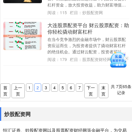
杠杆资金，放大投资收益，助力财富增值。
该公司持有正规的营业执照，并接受监管机
阅读：
115
栏目：
炒股配资网
构的严....
大连股票配资平台 财云股票配资：助
你轻松撬动财富杠杆
在当今竞争激烈的金融市场中，财云股票配
资应运而生，为投资者提供了撬动财富杠杆
的绝佳机会。通过财云配资，投资者可以放
大自己的资金，从而获得更高的投资收益。
阅读：
179
栏目：
股票配资财经网
1. ....
共
7
页
65
条
首
上一
1
2
3
4
5
6
7
下一
末
记录
页
页
页
页
炒股配资网
恒汇证券、炒股配资网以及股票配资财经网等金融平台，为交易