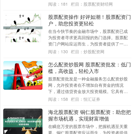
投资者可以获得高达其自有资金数倍的配资
阅读：
181
栏目：
股票配资财经网
额度，从....
股票配资操作 好评如潮！股票配资门
户，助您投资更轻松
在当今快节奏的金融市场中，股票配资已成
为投资者寻求更高回报的热门选择。股票配
资门户网站应运而生，为投资者提供了一个
便捷的平台，让他们可以轻松地获得配资服
阅读：
130
栏目：
炒股配资网
务。 *....
怎么配资炒股网 股票配资批发：低门
槛，高收益，轻松入市
股票配资批发是一种金融服务怎么配资炒股
网，允许投资者在不增加自有资金的情况
下，通过借贷资金放大投资规模。它具有以
下优势： 股票配资是一种融资方式，投资者
阅读：
158
栏目：
恒汇证券
通过配资....
海北股票配资 铜仁股票配资：助您把
握市场机遇，实现财富增值
在瞬息万变的股票市场中，把握机遇至关重
要。铜仁股票配资应运而生，为投资者提供