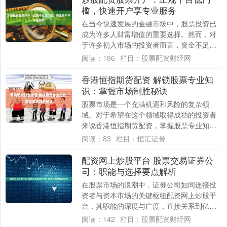
槛，快速开户享专业服务
在当今快速发展的金融市场中，股票投资已
成为许多人财富增值的重要选择。然而，对
于许多初入市场的投资者而言，资金不足往
往成为制约其投资步伐的关键因素。此时，
阅读：
186
栏目：
股票配资财经网
“炒股配....
香港恒指期货配资 解锁股票专业知
识：掌握市场制胜秘诀
股票市场是一个充满机遇和风险的复杂领
域。对于希望在这个领域取得成功的投资者
来说香港恒指期货配资，掌握股票专业知识
至关重要。 配资资金由正规金融机构提供，
阅读：
83
栏目：
恒汇证券
安全可靠....
配资网上炒股平台 股票交易证券公
司：职能与选择要点解析
在股票市场的浪潮中，证券公司如同连接投
资者与资本市场的关键枢纽配资网上炒股平
台，其职能的深度与广度，直接关系到亿万
投资者的财富轨迹与市场整体的运行效率。
阅读：
142
栏目：
股票配资财经网