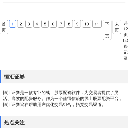
资者首要....
共
首
1
2
3
4
5
6
7
8
9
10
11
下
末
1
页
一
页
页
页
14
条
记
录
恒汇证券
恒汇证券是一款专业的线上股票配资软件，为交易者提供了灵
活、高效的配资服务。作为一个值得信赖的线上股票配资平台，
恒汇证券旨在帮助用户优化交易组合，拓宽交易渠道。
热点关注