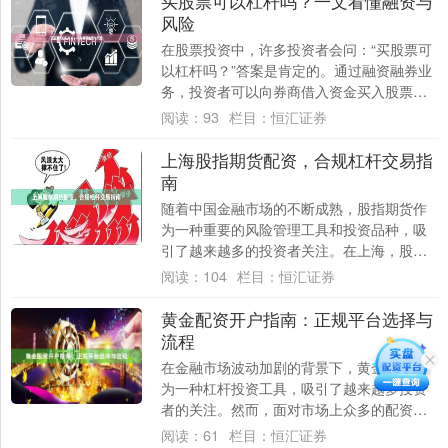
买股票可以杠杆吗？一文看懂融资与
风险
在股票投资中，许多投资者会问：“买股票可
以杠杆吗？”答案是肯定的。通过融资融券业
务，投资者可以向券商借入资金买入股票，
这就是所谓的“杠杆炒股”。但杠杆是一把双
阅读：
93
栏目：
恒汇证券
刃....
上海股指期货配资，合规杠杆交易指
南
随着中国金融市场的不断成熟，股指期货作
为一种重要的风险管理工具和投资品种，吸
引了越来越多的投资者关注。在上海，股指
期货配资成为许多投资者放大收益的选择。
阅读：
104
栏目：
恒汇证券
然而，在....
黄金配资开户指南：正规平台选择与
流程
在金融市场波动加剧的背景下，黄金配资作
为一种杠杆投资工具，吸引了越来越多投资
者的关注。然而，面对市场上众多的配资平
台，如何选择正规渠道并完成开户，成为投
阅读：
61
栏目：
恒汇证券