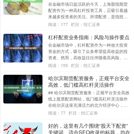
在金融市场日益活跃的今天，上海股指期货
配资作为一种高杠杆投资工具，正吸引着越
来越多投资者的关注。所谓配资，是指投资
者通过向配资公司借款，放大自有资金的操
阅读：
177
栏目：
恒汇证券
作规模，....
杠杆配资业务指南：风险与操作要点
在金融市场中，杠杆配资作为一种放大投资
资金的方式，吸引了众多希望提高收益的投
资者。然而，高收益往往伴随着高风险。本
文将为您详细解析杠杆配资的核心操作要点
阅读：
155
栏目：
恒汇证券
与潜在风....
哈尔滨期货配资服务，正规平台安全
高效，低门槛高杠杆灵活操作
## 哈尔滨期货配资服务：正规平台安全高效
线上股票配资网站，低门槛高杠杆灵活操作
在哈尔滨这座充满活力的北方经济中心，期
货市场正吸引着越来越多投资者的目光。随
阅读：
77
栏目：
恒汇证券
着....
好的，这里有几个围绕“股天下配资”
关键词、适合SEO收录的标题，均在