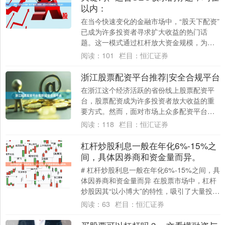
以内：
在当今快速变化的金融市场中，“股天下配资”
已成为许多投资者寻求扩大收益的热门话
题。这一模式通过杠杆放大资金规模，为投
资者提供了以较小本金博取更大收益的可
阅读：
101
栏目：
恒汇证券
能。然而....
浙江股票配资平台推荐|安全合规平台
在浙江这个经济活跃的省份线上股票配资平
台，股票配资成为许多投资者放大收益的重
要方式。然而，面对市场上众多配资平台，
如何选择一家安全合规的平台，成为投资者
阅读：
118
栏目：
恒汇证券
最关心的....
杠杆炒股利息一般在年化6%-15%之
间，具体因券商和资金量而异。
# 杠杆炒股利息一般在年化6%-15%之间，具
体因券商和资金量而异 在股票市场中，杠杆
炒股因其“以小博大”的特性，吸引了大量投资
者。然而，使用杠杆并非免费，投资....
阅读：
63
栏目：
恒汇证券