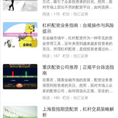
方式，吸引了众多投资者的目光。然而，面
对市场上层出不穷的配资平台，如何选择安
全、正规的渠道成为关键。本文将为您梳理
阅读：
175
栏目：
恒汇证券
安全股票....
杠杆配资业务指南：合规操作与风险
提示
在金融市场中，杠杆配资作为一种常见的资
金管理工具，近年来受到越来越多投资者的
关注。所谓杠杆配资，是指投资者通过向配
资公司或平台融入资金线上股票配资，以放
阅读：
167
栏目：
恒汇证券
大自身投....
重庆配资公司推荐｜正规平台筛选指
南
在重庆，随着金融市场的发展，配资业务逐
渐受到投资者的关注。然而，面对市场上众
多的配资公司，如何筛选出正规、安全的平
台线上股票配资网站，成为投资者首要解决
阅读：
180
栏目：
恒汇证券
的问题。....
上海股指期货配资，杠杆交易策略解
析